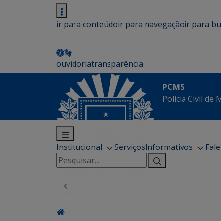
ir para conteúdo
ir para navegação
ir para b
ouvidoria
transparência
PCMS
Polícia Civil de
Institucional
Serviços
Informativos
Fal
Pesquisar
por: