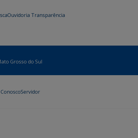
usca
Ouvidoria
Transparência
 Mato Grosso do Sul
e Conosco
Servidor