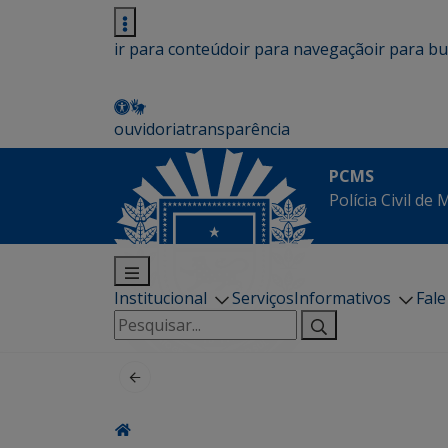
ir para conteúdo
ir para navegação
ir para b
ouvidoria
transparência
PCMS
Polícia Civil de
Institucional
Serviços
Informativos
Fal
Pesquisar
por: