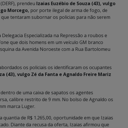
s (DERF), prendeu
Izaias
Euzébio de Souza (43), vulgo
ulgo Morcego,
por porte ilegal de arma de fogo, de
ez que tentaram subornar os policias para não serem
da Delegacia Especializada na Repressão a roubos e
lefone que dois homens em um veículo GM branco
esquina da Avenida Noroeste com a Rua Bartolomeu
s abordados os policiais os identificaram os ocupantes
za (43), vulgo Zé da Fanta e Agnaldo Freire Mariz
 dentro de uma caixa de sapatos os agentes
sa, calibre restrito de 9 mm. No bolso de Agnaldo os
9mm marca Luger.
 a quantia de R$ 1.265,00, oportunidade em que Izaias
tado. Diante da recusa da oferta, Izaias afirmou que