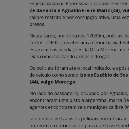
Especializada na Repressão a roubos e Furto
Zé da Fanta e Agnaldo Freire Mariz (44), v
calibre restrito e por corrupção ativa, uma v
presos.
Nesta tarde, por volta das 17h30m, policiais 
Furtos –DERF -, receberam a denuncia via te
estariam nas imediações da Orla Morena, na 
Dias comercializando armas e drogas.
Os policiais foram até o local indicado, e apó
do veículo como sendo
Izaias
Euzébio de Sou
(44), vulgo Morcego.
No lado do passageiro, ocupado por Agnaldo,
encontraram uma pistola argentina, marca Ber
agentes encontraram seis munições calibre 
Já no bolso de Izaias os policiais encontraram
ofereceu o referido valor para que fosse liber