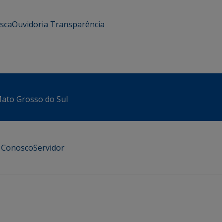
usca
Ouvidoria
Transparência
 Mato Grosso do Sul
e Conosco
Servidor