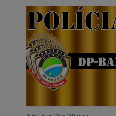
Publicado em
27 jun 2016
• por •