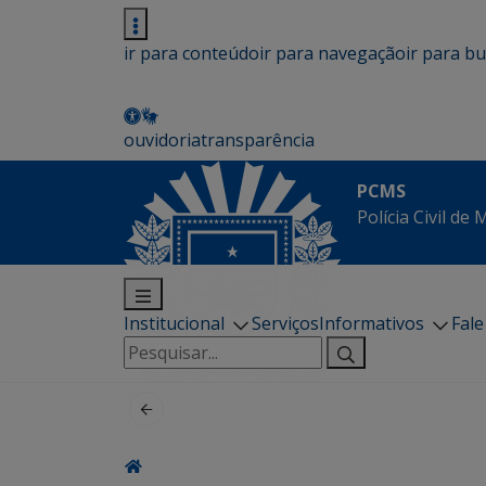
ir para conteúdo
ir para navegação
ir para b
ouvidoria
transparência
PCMS
Polícia Civil de
Institucional
Serviços
Informativos
Fal
Pesquisar
por: