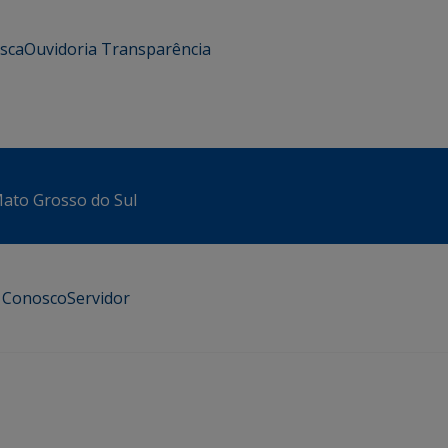
usca
Ouvidoria
Transparência
 Mato Grosso do Sul
e Conosco
Servidor