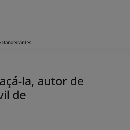
de Bandeirantes
çá-la, autor de
il de