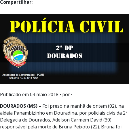
Compartilhar:
Publicado em
03 maio 2018
• por •
DOURADOS (MS) –
Foi preso na manhã de ontem (02), na
aldeia Panambizinho em Douradina, por policiais civis da 2ª
Delegacia de Dourados, Adelson Carmem David (30),
responsável pela morte de Bruna Peixoto (22). Bruna foi