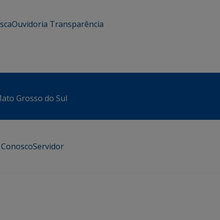
usca
Ouvidoria
Transparência
 Mato Grosso do Sul
e Conosco
Servidor