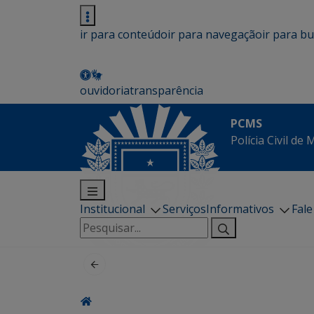
ir para conteúdo
ir para navegação
ir para b
ouvidoria
transparência
PCMS
Polícia Civil de
Institucional
Serviços
Informativos
Fal
Pesquisar
por: