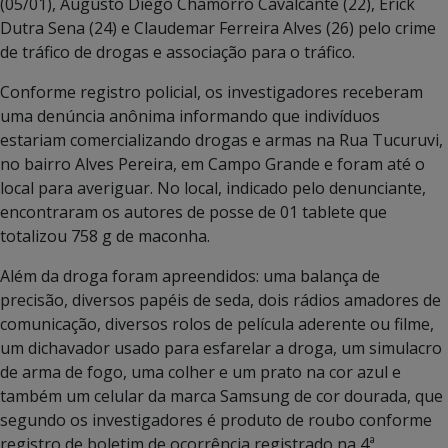
(05/01), Augusto Diego Chamorro Cavalcante (22), Erick
Dutra Sena (24) e Claudemar Ferreira Alves (26) pelo crime
de tráfico de drogas e associação para o tráfico.
Conforme registro policial, os investigadores receberam
uma denúncia anônima informando que indivíduos
estariam comercializando drogas e armas na Rua Tucuruvi,
no bairro Alves Pereira, em Campo Grande e foram até o
local para averiguar. No local, indicado pelo denunciante,
encontraram os autores de posse de 01 tablete que
totalizou 758 g de maconha.
Além da droga foram apreendidos: uma balança de
precisão, diversos papéis de seda, dois rádios amadores de
comunicação, diversos rolos de película aderente ou filme,
um dichavador usado para esfarelar a droga, um simulacro
de arma de fogo, uma colher e um prato na cor azul e
também um celular da marca Samsung de cor dourada, que
segundo os investigadores é produto de roubo conforme
registro de boletim de ocorrência registrado na 4ª