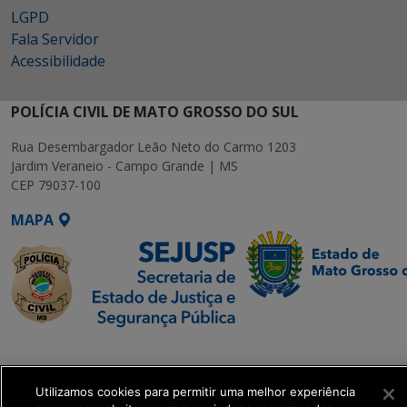
LGPD
Fala Servidor
Acessibilidade
POLÍCIA CIVIL DE MATO GROSSO DO SUL
Rua Desembargador Leão Neto do Carmo 1203
Jardim Veraneio - Campo Grande | MS
CEP 79037-100
MAPA
SETDIG | Secretaria-
Executiva de
Transformação Digital
Utilizamos cookies para permitir uma melhor experiência