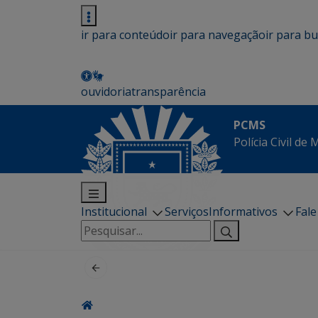
ir para conteúdo
ir para navegação
ir para b
ouvidoria
transparência
PCMS
Polícia Civil de
Institucional
Serviços
Informativos
Fal
Pesquisar
por: