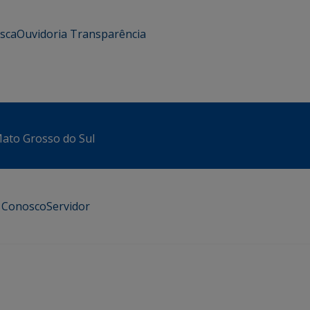
usca
Ouvidoria
Transparência
 Mato Grosso do Sul
e Conosco
Servidor