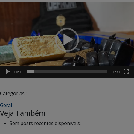
Tocador
de
vídeo
00:00
00:30
Categorias :
Geral
Veja Também
Sem posts recentes disponíveis.