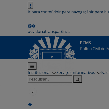
ir para conteúdo
ir para navegação
ir para b
ouvidoria
transparência
PCMS
Polícia Civil de
Institucional
Serviços
Informativos
Fal
Pesquisar
por: