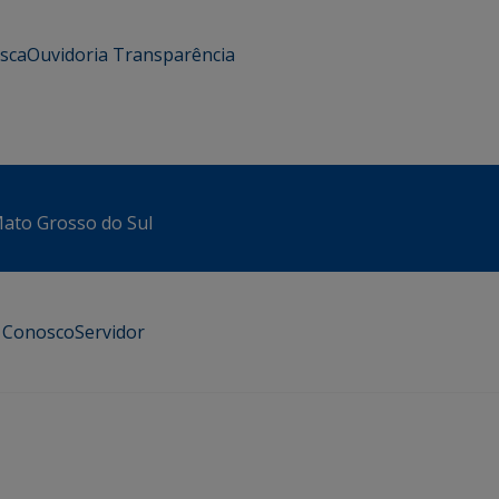
usca
Ouvidoria
Transparência
 Mato Grosso do Sul
e Conosco
Servidor