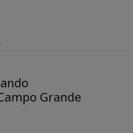
e
zando
m Campo Grande