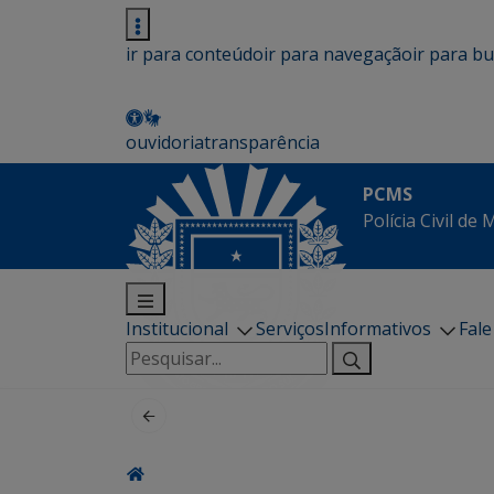
ir para conteúdo
ir para navegação
ir para b
ouvidoria
transparência
PCMS
Polícia Civil de
Institucional
Serviços
Informativos
Fal
Pesquisar
por: