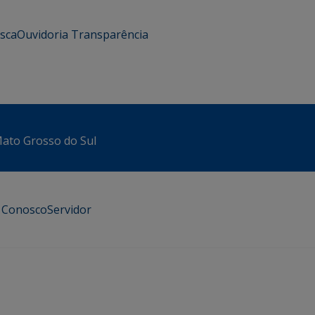
usca
Ouvidoria
Transparência
 Mato Grosso do Sul
e Conosco
Servidor