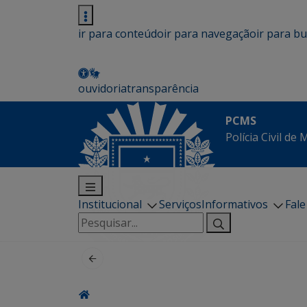
ir para conteúdo
ir para navegação
ir para b
ouvidoria
transparência
PCMS
Polícia Civil de
Institucional
Serviços
Informativos
Fal
Pesquisar
por: