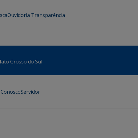
usca
Ouvidoria
Transparência
 Mato Grosso do Sul
e Conosco
Servidor