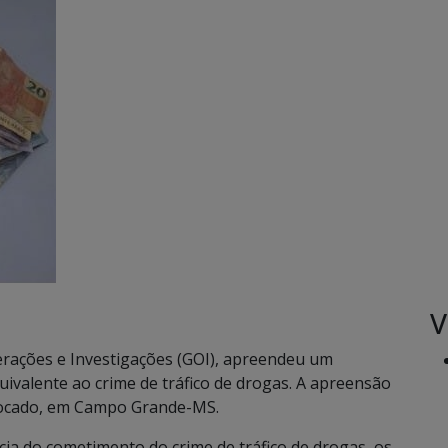
V
perações e Investigações (GOI), apreendeu um
uivalente ao crime de tráfico de drogas. A apreensão
olocado, em Campo Grande-MS.
ia do cometimento do crime de tráfico de drogas, os