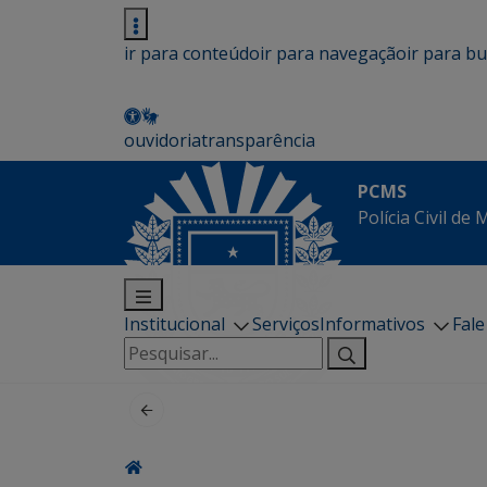
ir para conteúdo
ir para navegação
ir para b
ouvidoria
transparência
PCMS
Polícia Civil de
Institucional
Serviços
Informativos
Fal
Pesquisar
por: