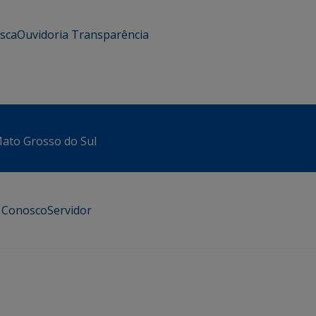
usca
Ouvidoria
Transparência
 Mato Grosso do Sul
e Conosco
Servidor