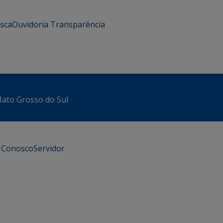
usca
Ouvidoria
Transparência
 Mato Grosso do Sul
e Conosco
Servidor