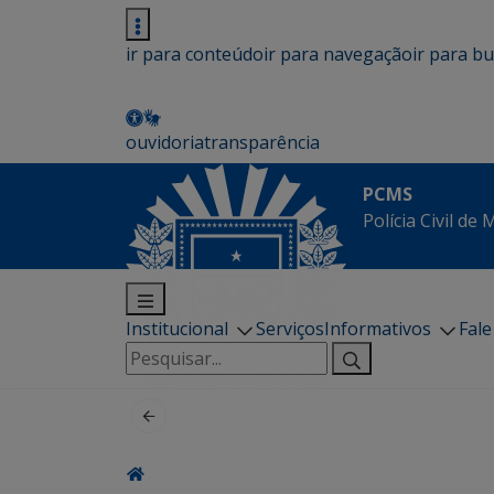
ir para conteúdo
ir para navegação
ir para b
ouvidoria
transparência
PCMS
Polícia Civil de
Institucional
Serviços
Informativos
Fal
Pesquisar
por: