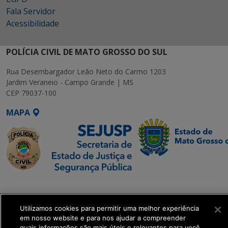
Fala Servidor
Acessibilidade
POLÍCIA CIVIL DE MATO GROSSO DO SUL
Rua Desembargador Leão Neto do Carmo 1203
Jardim Veraneio - Campo Grande | MS
CEP 79037-100
MAPA
SETDIG | Secretaria-
Executiva de
Transformação Digital
Utilizamos cookies para permitir uma melhor experiência
em nosso website e para nos ajudar a compreender
quais informações são mais úteis e relevantes para você.