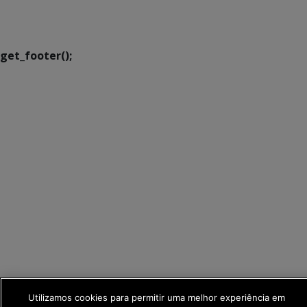
Executiva de
Transformação Digital
get_footer();
Utilizamos cookies para permitir uma melhor experiência em