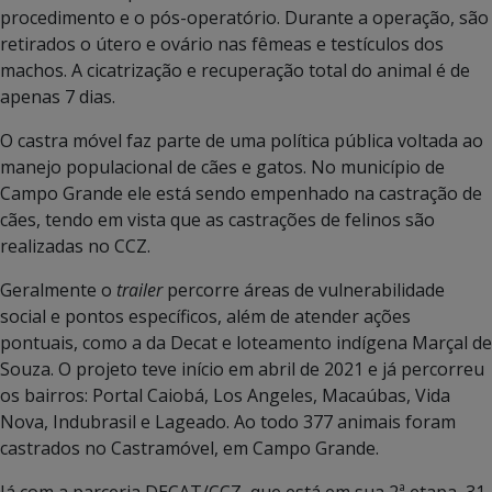
procedimento e o pós-operatório. Durante a operação, são
retirados o útero e ovário nas fêmeas e testículos dos
machos. A cicatrização e recuperação total do animal é de
apenas 7 dias.
O castra móvel faz parte de uma política pública voltada ao
manejo populacional de cães e gatos. No município de
Campo Grande ele está sendo empenhado na castração de
cães, tendo em vista que as castrações de felinos são
realizadas no CCZ.
Geralmente o
trailer
percorre áreas de vulnerabilidade
social e pontos específicos, além de atender ações
pontuais, como a da Decat e loteamento indígena Marçal de
Souza. O projeto teve início em abril de 2021 e já percorreu
os bairros: Portal Caiobá, Los Angeles, Macaúbas, Vida
Nova, Indubrasil e Lageado. Ao todo 377 animais foram
castrados no Castramóvel, em Campo Grande.
Já com a parceria DECAT/CCZ, que está em sua 2ª etapa, 31