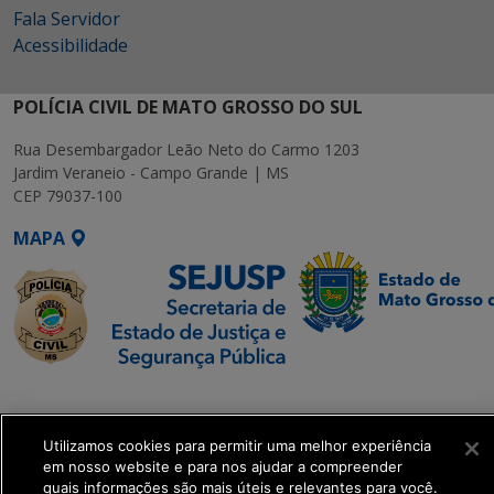
Fala Servidor
Acessibilidade
POLÍCIA CIVIL DE MATO GROSSO DO SUL
Rua Desembargador Leão Neto do Carmo 1203
Jardim Veraneio - Campo Grande | MS
CEP 79037-100
MAPA
SETDIG | Secretaria-
Executiva de
Transformação Digital
Utilizamos cookies para permitir uma melhor experiência
em nosso website e para nos ajudar a compreender
quais informações são mais úteis e relevantes para você.