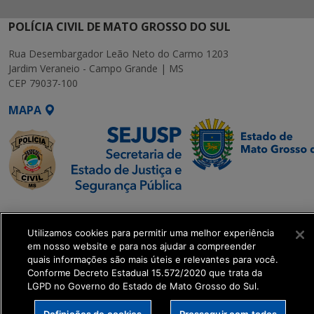
POLÍCIA CIVIL DE MATO GROSSO DO SUL
Rua Desembargador Leão Neto do Carmo 1203
Jardim Veraneio - Campo Grande | MS
CEP 79037-100
MAPA
SETDIG | Secretaria-
Executiva de
Utilizamos cookies para permitir uma melhor experiência
Transformação Digital
em nosso website e para nos ajudar a compreender
quais informações são mais úteis e relevantes para você.
Conforme Decreto Estadual 15.572/2020 que trata da
get_footer();
LGPD no Governo do Estado de Mato Grosso do Sul.
Definições de cookies
Prosseguir com todos