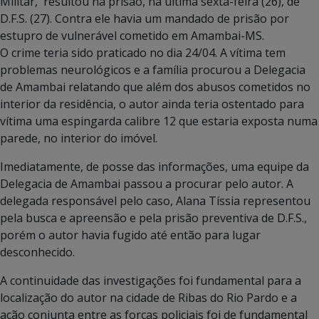
Militar, resultou na prisão, na última sexta-feira (26), de
D.F.S. (27). Contra ele havia um mandado de prisão por
estupro de vulnerável cometido em Amambai-MS.
O crime teria sido praticado no dia 24/04. A vítima tem
problemas neurológicos e a família procurou a Delegacia
de Amambai relatando que além dos abusos cometidos no
interior da residência, o autor ainda teria ostentado para
vítima uma espingarda calibre 12 que estaria exposta numa
parede, no interior do imóvel.
Imediatamente, de posse das informações, uma equipe da
Delegacia de Amambai passou a procurar pelo autor. A
delegada responsável pelo caso, Alana Tíssia representou
pela busca e apreensão e pela prisão preventiva de D.F.S.,
porém o autor havia fugido até então para lugar
desconhecido.
A continuidade das investigações foi fundamental para a
localização do autor na cidade de Ribas do Rio Pardo e a
ação conjunta entre as forças policiais foi de fundamental