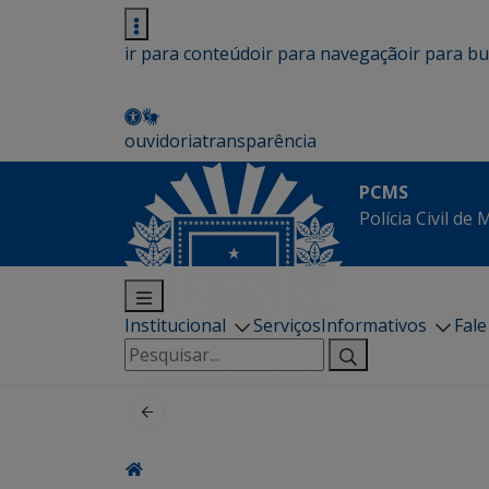
ir para conteúdo
ir para navegação
ir para b
ouvidoria
transparência
PCMS
Polícia Civil de
Institucional
Serviços
Informativos
Fal
Pesquisar
por: