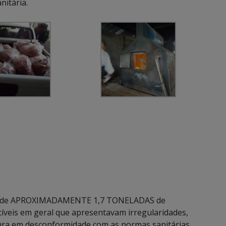
itária.
ção de APROXIMADAMENTE 1,7 TONELADAS de
cíveis em geral que apresentavam irregularidades,
a em desconformidade com as normas sanitárias,