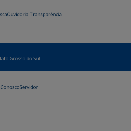
usca
Ouvidoria
Transparência
 Mato Grosso do Sul
e Conosco
Servidor