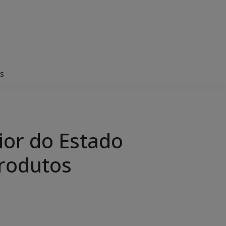
os
ior do Estado
produtos