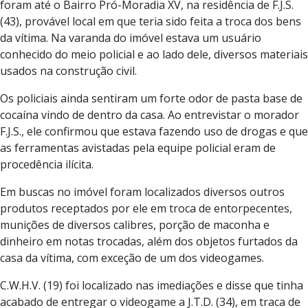
foram até o Bairro Pró-Moradia XV, na residência de F.J.S.
(43), provável local em que teria sido feita a troca dos bens
da vítima. Na varanda do imóvel estava um usuário
conhecido do meio policial e ao lado dele, diversos materiais
usados na construção civil.
Os policiais ainda sentiram um forte odor de pasta base de
cocaína vindo de dentro da casa. Ao entrevistar o morador
F.J.S., ele confirmou que estava fazendo uso de drogas e que
as ferramentas avistadas pela equipe policial eram de
procedência ilícita.
Em buscas no imóvel foram localizados diversos outros
produtos receptados por ele em troca de entorpecentes,
munições de diversos calibres, porção de maconha e
dinheiro em notas trocadas, além dos objetos furtados da
casa da vítima, com exceção de um dos videogames.
C.W.H.V. (19) foi localizado nas imediações e disse que tinha
acabado de entregar o videogame a J.T.D. (34), em traca de