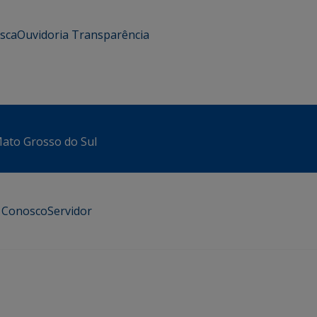
usca
Ouvidoria
Transparência
 Mato Grosso do Sul
e Conosco
Servidor