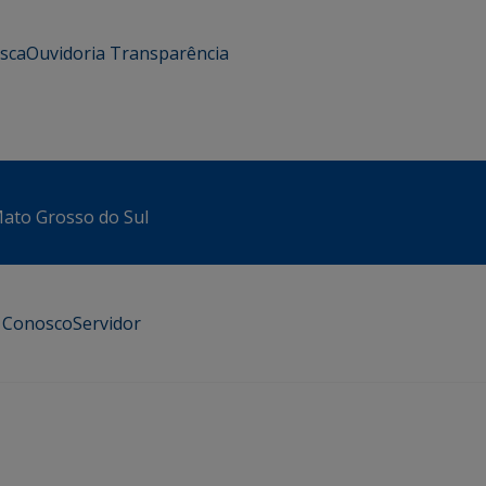
usca
Ouvidoria
Transparência
 Mato Grosso do Sul
e Conosco
Servidor