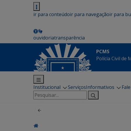
ir para conteúdo
ir para navegação
ir para b
ouvidoria
transparência
PCMS
Polícia Civil de
Institucional
Serviços
Informativos
Fal
Pesquisar
por: