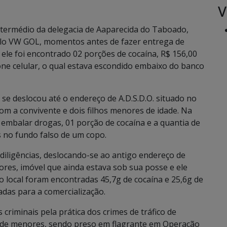
V
r intermédio da delegacia de Aaparecida do Taboado,
culo VW GOL, momentos antes de fazer entrega de
ele foi encontrado 02 porções de cocaína, R$ 156,00
one celular, o qual estava escondido embaixo do banco
 se deslocou até o endereço de A.D.S.D.O. situado no
com a convivente e dois filhos menores de idade. Na
embalar drogas, 01 porção de cocaína e a quantia de
s no fundo falso de um copo.
 diligências, deslocando-se ao antigo endereço de
lores, imóvel que ainda estava sob sua posse e ele
o local foram encontradas 45,7g de cocaína e 25,6g de
adas para a comercialização.
 criminais pela prática dos crimes de tráfico de
ão de menores, sendo preso em flagrante em Operação