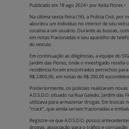
Publicado em
18 ago 2024
• por Keila Flores •
Na última sexta-feira (16), a Polícia Civil, po
abordou um indivíduo no interior de seu veí
cocaína a um usuário. Durante as buscas, com 
em notas fracionadas e seu aparelho de telef
do veículo.
Em continuação as diligências, a equipe do SIG
Jardim das Flores, onde o investigado residia 
residência foram encontrados petrechos para 
R$ 2.800,00, em notas de R$ 200,00 escondido
Posteriormente, os policiais realizaram novas
A.D.S.D.O. situado na Rua Galeão, Jardim das F
utilizava para armazenar drogas. Em buscas n
“crack”, que ainda seriam fracionadas e embal
Registre-se que A.D.S.D.O. possui antecedentes
drogas, associação para o tráfico e corrupç