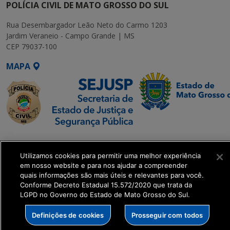
POLÍCIA CIVIL DE MATO GROSSO DO SUL
Rua Desembargador Leão Neto do Carmo 1203
Jardim Veraneio - Campo Grande | MS
CEP 79037-100
MAPA
SETDIG | Secretaria-
Executiva de
Utilizamos cookies para permitir uma melhor experiência
Transformação Digital
em nosso website e para nos ajudar a compreender
quais informações são mais úteis e relevantes para você.
Conforme Decreto Estadual 15.572/2020 que trata da
get_footer();
LGPD no Governo do Estado de Mato Grosso do Sul.
Definições de cookies
Prosseguir com todos