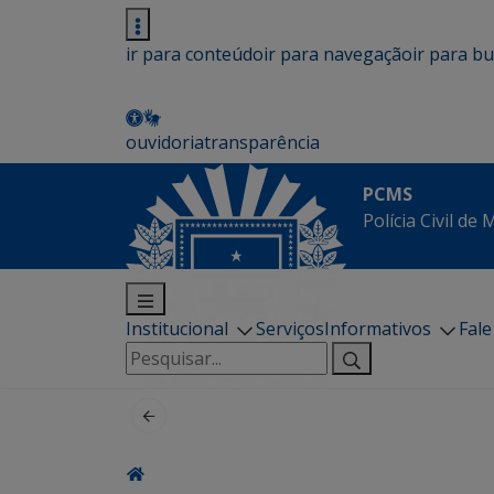
ir para conteúdo
ir para navegação
ir para b
ouvidoria
transparência
PCMS
Polícia Civil de
Institucional
Serviços
Informativos
Fal
Pesquisar
por: