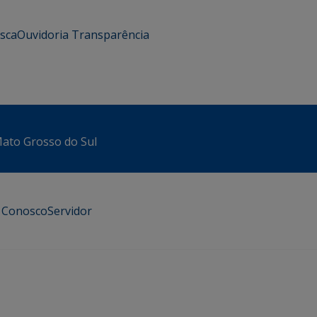
usca
Ouvidoria
Transparência
 Mato Grosso do Sul
e Conosco
Servidor