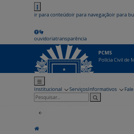
ir para conteúdo
ir para navegação
ir para b
ouvidoria
transparência
PCMS
Polícia Civil de
Institucional
Serviços
Informativos
Fal
Pesquisar
por: