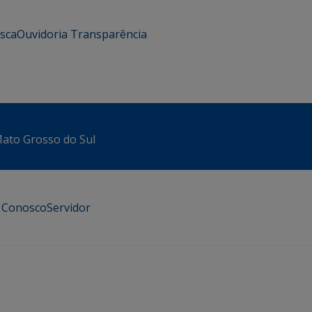
usca
Ouvidoria
Transparência
 Mato Grosso do Sul
e Conosco
Servidor