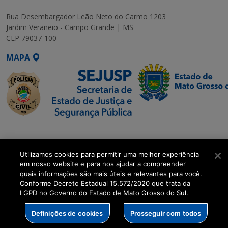
Rua Desembargador Leão Neto do Carmo 1203
Jardim Veraneio - Campo Grande | MS
CEP 79037-100
MAPA
SETDIG | Secretaria-
Executiva de
Transformação Digital
Utilizamos cookies para permitir uma melhor experiência
em nosso website e para nos ajudar a compreender
quais informações são mais úteis e relevantes para você.
get_footer();
Conforme Decreto Estadual 15.572/2020 que trata da
LGPD no Governo do Estado de Mato Grosso do Sul.
Definições de cookies
Prosseguir com todos