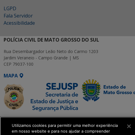
LGPD
Fala Servidor
Acessibilidade
POLÍCIA CIVIL DE MATO GROSSO DO SUL
Rua Desembargador Leão Neto do Carmo 1203
Jardim Veraneio - Campo Grande | MS
CEP 79037-100
MAPA
SETDIG | Secretaria-
Executiva de
Utilizamos cookies para permitir uma melhor experiência
em nosso website e para nos ajudar a compreender
Transformação Digital