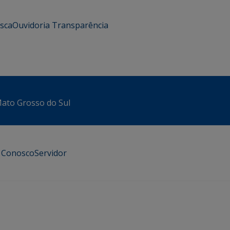
usca
Ouvidoria
Transparência
 Mato Grosso do Sul
e Conosco
Servidor