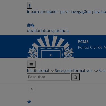
ir para conteúdo
ir para navegação
ir para b
ouvidoria
transparência
PCMS
Polícia Civil de
Institucional
Serviços
Informativos
Fal
Pesquisar
por: