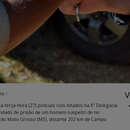
V
ms •
erça-feira (27) policiais civis lotados na 6ª Delegacia
andado de prisão de um homem suspeito de ter
e do Mato Grosso (MS), distante 202 km de Campo