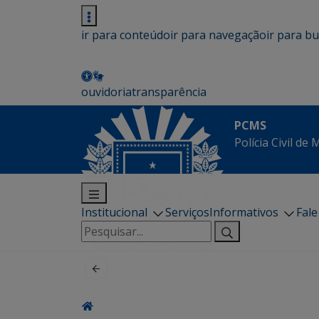
ir para conteúdo
ir para navegação
ir para b
ouvidoria
transparência
PCMS
Polícia Civil de
Institucional
Serviços
Informativos
Fal
Pesquisar
por: