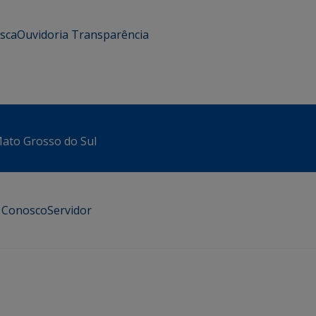
usca
Ouvidoria
Transparência
 Mato Grosso do Sul
e Conosco
Servidor