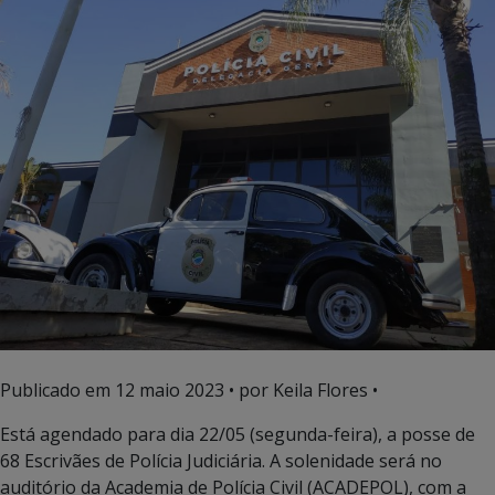
Publicado em
12 maio 2023
• por Keila Flores •
Está agendado para dia 22/05 (segunda-feira), a posse de
68 Escrivães de Polícia Judiciária. A solenidade será no
auditório da Academia de Polícia Civil (ACADEPOL), com a