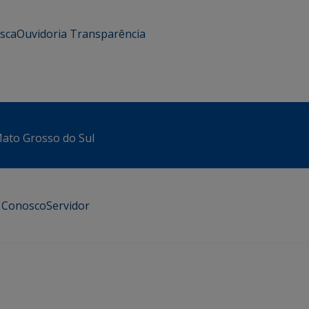
usca
Ouvidoria
Transparência
 Mato Grosso do Sul
e Conosco
Servidor