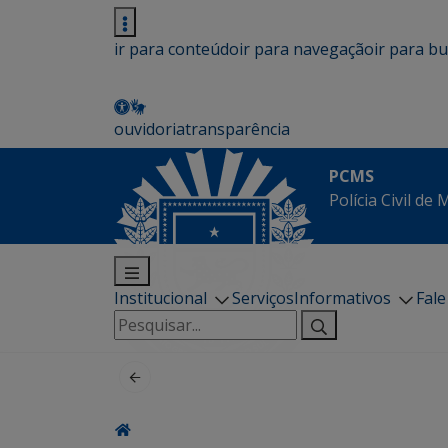
ir para conteúdo
ir para navegação
ir para b
ouvidoria
transparência
PCMS
Polícia Civil de
Institucional
Serviços
Informativos
Fal
Pesquisar
por: