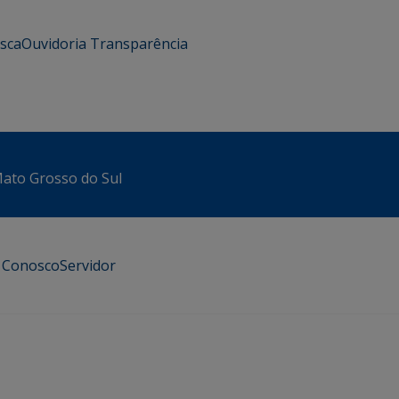
usca
Ouvidoria
Transparência
 Mato Grosso do Sul
e Conosco
Servidor