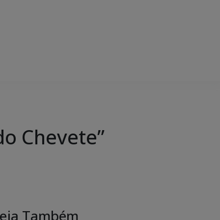
do Chevete”
eja Também