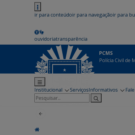
ir para conteúdo
ir para navegação
ir para b
ouvidoria
transparência
PCMS
Polícia Civil de
Institucional
Serviços
Informativos
Fal
Pesquisar
por: