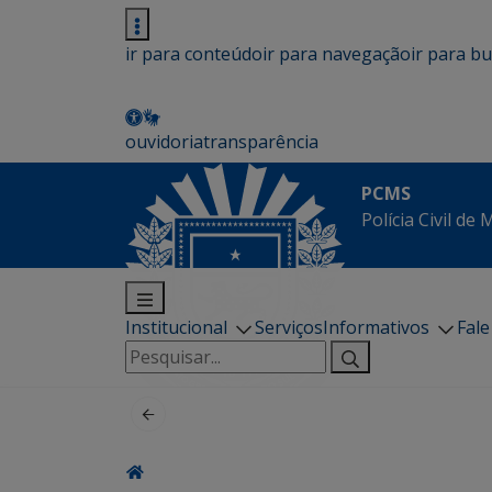
ir para conteúdo
ir para navegação
ir para b
ouvidoria
transparência
PCMS
Polícia Civil de
Institucional
Serviços
Informativos
Fal
Pesquisar
por: