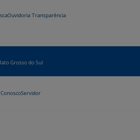
usca
Ouvidoria
Transparência
 Mato Grosso do Sul
e Conosco
Servidor