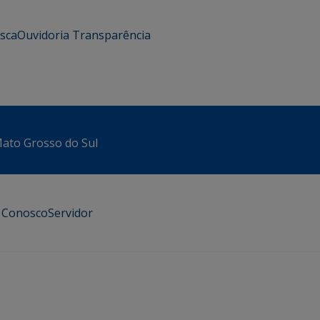
usca
Ouvidoria
Transparência
 Mato Grosso do Sul
e Conosco
Servidor