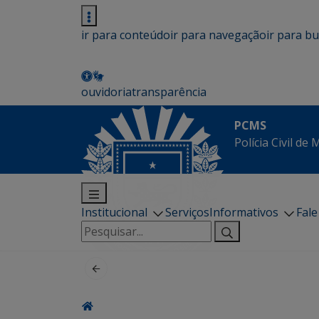
ir para conteúdo
ir para navegação
ir para b
ouvidoria
transparência
PCMS
Polícia Civil de
Institucional
Serviços
Informativos
Fal
Pesquisar
por: