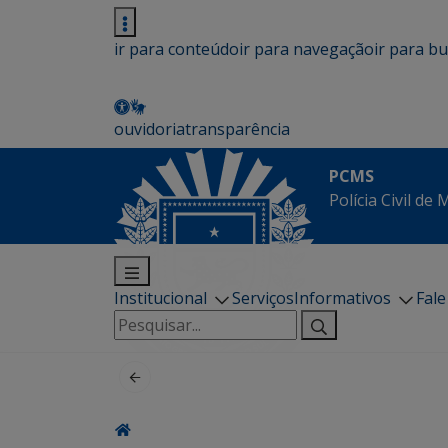
ir para conteúdo
ir para navegação
ir para b
ouvidoria
transparência
PCMS
Polícia Civil de
Institucional
Serviços
Informativos
Fal
Pesquisar
por: