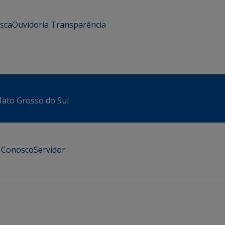
usca
Ouvidoria
Transparência
 Mato Grosso do Sul
e Conosco
Servidor