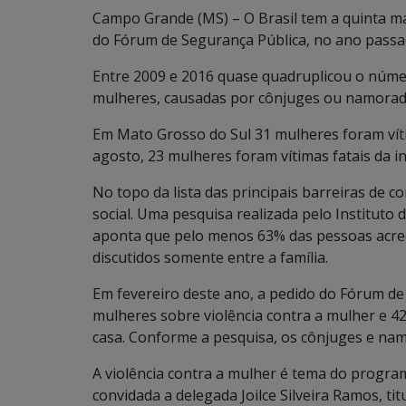
Campo Grande (MS) – O Brasil tem a quinta m
do Fórum de Segurança Pública, no ano passa
Entre 2009 e 2016 quase quadruplicou o número
mulheres, causadas por cônjuges ou namorado
Em Mato Grosso do Sul 31 mulheres foram víti
agosto, 23 mulheres foram vítimas fatais da in
No topo da lista das principais barreiras de c
social. Uma pesquisa realizada pelo Instituto 
aponta que pelo menos 63% das pessoas acred
discutidos somente entre a família.
Em fevereiro deste ano, a pedido do Fórum de
mulheres sobre violência contra a mulher e 42
casa. Conforme a pesquisa, os cônjuges e na
A violência contra a mulher é tema do prog
convidada a delegada Joilce Silveira Ramos, t