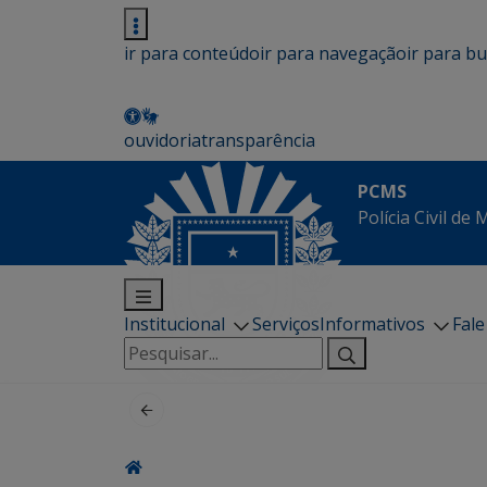
ir para conteúdo
ir para navegação
ir para b
ouvidoria
transparência
PCMS
Polícia Civil de
Institucional
Serviços
Informativos
Fal
Pesquisar
por: