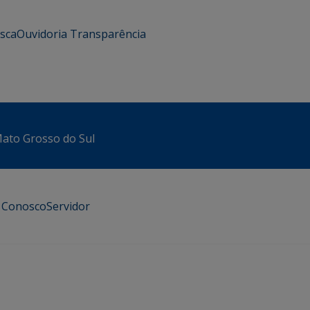
usca
Ouvidoria
Transparência
 Mato Grosso do Sul
e Conosco
Servidor