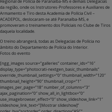
Regional de Polícia de Paranaíba-MS e demais Delegacias
da região, onde os Instrutores-Professores e Auxiliares de
Armamento e Tiro desta Academia de Polícia Civil –
ACADEPOL, deslocaram-se até Paranaíba-MS, e
promoveram o treinamento dos Policiais no Clube de Tiros
daquela localidade.
O treino abrangerá, todas as Delegacias de Polícia no
âmbito do Departamento de Polícia do Interior.
Fotos do evento
[ngg_images source=”galleries” container_ids=”16″
display_type=”photocrati-nextgen_basic_thumbnails”
override_thumbnail_settings=”0″ thumbnail_width=”120″
thumbnail_height=”90″ thumbnail_crop=”1″
images_per_page=”18″ number_of_columns=”3″
ajax_pagination=”0″ show_all_in_lightbox=”0″
use_imagebrowser_effect=”0″ show_slideshow_link=”1″
slideshow_link_text=”[Mostrar slideshow]”
order_by=”sortorder” order_direction=”ASC”