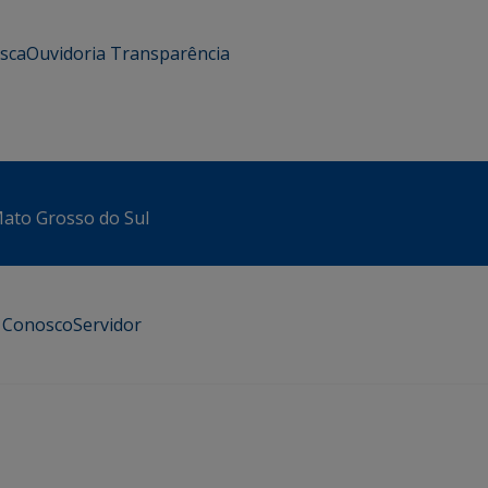
usca
Ouvidoria
Transparência
 Mato Grosso do Sul
e Conosco
Servidor