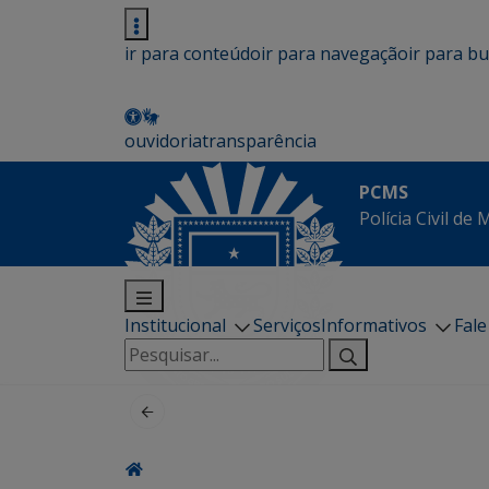
ir para conteúdo
ir para navegação
ir para b
ouvidoria
transparência
PCMS
Polícia Civil de
Institucional
Serviços
Informativos
Fal
Pesquisar
por: