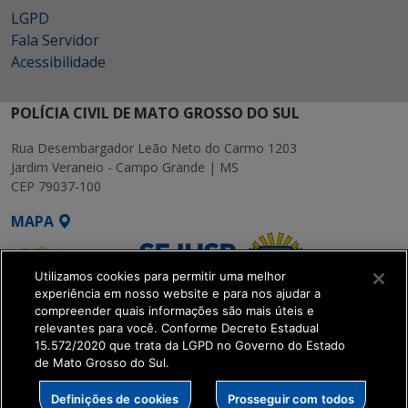
LGPD
Fala Servidor
Acessibilidade
POLÍCIA CIVIL DE MATO GROSSO DO SUL
Rua Desembargador Leão Neto do Carmo 1203
Jardim Veraneio - Campo Grande | MS
CEP 79037-100
MAPA
Utilizamos cookies para permitir uma melhor
experiência em nosso website e para nos ajudar a
compreender quais informações são mais úteis e
relevantes para você. Conforme Decreto Estadual
15.572/2020 que trata da LGPD no Governo do Estado
SETDIG | Secretaria-
de Mato Grosso do Sul.
Executiva de
Transformação Digital
Definições de cookies
Prosseguir com todos