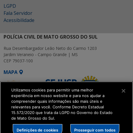
LGPD
Fala Servidor
Acessibilidade
POLÍCIA CIVIL DE MATO GROSSO DO SUL
Rua Desembargador Leão Neto do Carmo 1203
Jardim Veraneio - Campo Grande | MS
CEP 79037-100
MAPA
Utilizamos cookies para permitir uma melhor
experiência em nosso website e para nos ajudar a
compreender quais informações são mais úteis e
relevantes para você. Conforme Decreto Estadual
15.572/2020 que trata da LGPD no Governo do Estado
SETDIG | Secretaria-
de Mato Grosso do Sul.
Executiva de
Transformação Digital
Definições de cookies
Prosseguir com todos