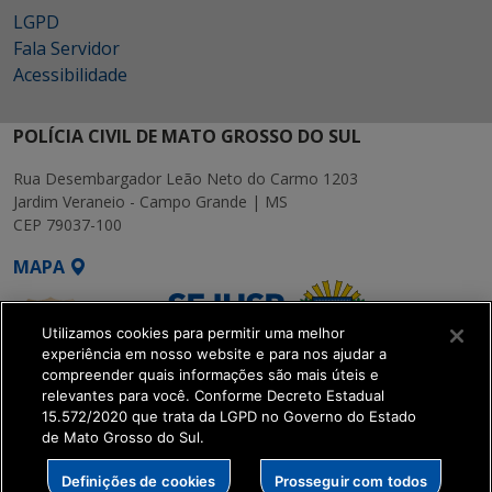
LGPD
Fala Servidor
Acessibilidade
POLÍCIA CIVIL DE MATO GROSSO DO SUL
Rua Desembargador Leão Neto do Carmo 1203
Jardim Veraneio - Campo Grande | MS
CEP 79037-100
MAPA
Utilizamos cookies para permitir uma melhor
experiência em nosso website e para nos ajudar a
compreender quais informações são mais úteis e
relevantes para você. Conforme Decreto Estadual
15.572/2020 que trata da LGPD no Governo do Estado
SETDIG | Secretaria-
de Mato Grosso do Sul.
Executiva de
Transformação Digital
Definições de cookies
Prosseguir com todos