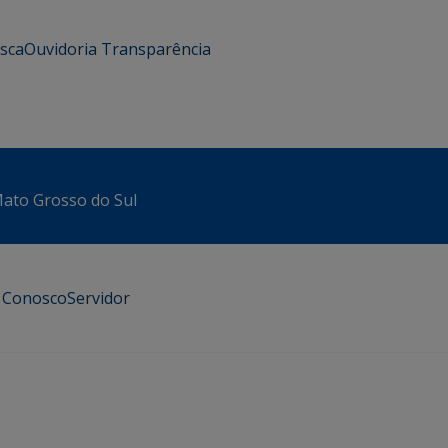
usca
Ouvidoria
Transparência
 Mato Grosso do Sul
e Conosco
Servidor