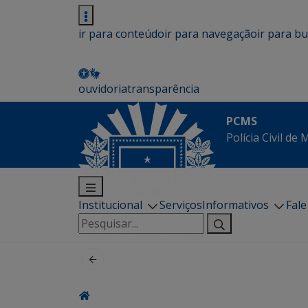
ir para conteúdo
ir para navegação
ir para b
ouvidoria
transparência
PCMS
Polícia Civil de
Institucional
Serviços
Informativos
Fal
Pesquisar
por: