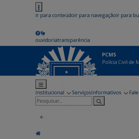
ir para conteúdo
ir para navegação
ir para b
ouvidoria
transparência
PCMS
Polícia Civil de
Institucional
Serviços
Informativos
Fal
Pesquisar
por: