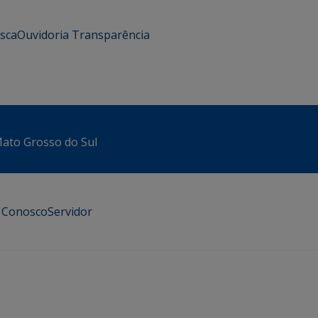
usca
Ouvidoria
Transparência
 Mato Grosso do Sul
e Conosco
Servidor