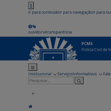
ir para conteúdo
ir para navegação
ir para b
ouvidoria
transparência
PCMS
Polícia Civil de
Institucional
Serviços
Informativos
Fal
Pesquisar
por: