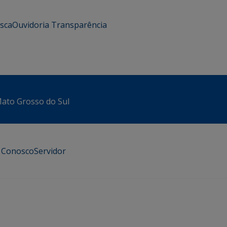
usca
Ouvidoria
Transparência
 Mato Grosso do Sul
e Conosco
Servidor