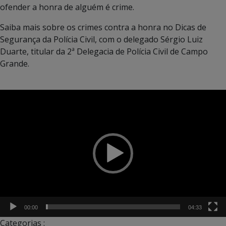
ofender a honra de alguém é crime.
Saiba mais sobre os crimes contra a honra no Dicas de
Segurança da Polícia Civil, com o delegado Sérgio Luiz
Duarte, titular da 2ª Delegacia de Polícia Civil de Campo
Grande.
Tocador
de
vídeo
00:00
04:33
Categorias :