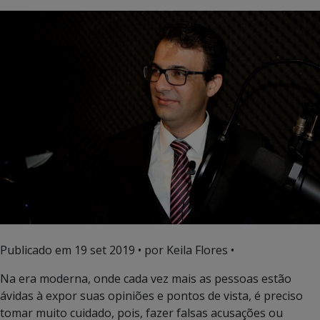
Publicado em
19 set 2019
• por Keila Flores •
Na era moderna, onde cada vez mais as pessoas estão
ávidas à expor suas opiniões e pontos de vista, é preciso
tomar muito cuidado, pois, fazer falsas acusações ou