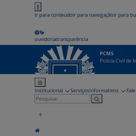
ir para conteúdo
ir para navegação
ir para b
ouvidoria
transparência
PCMS
Polícia Civil de
Institucional
Serviços
Informativos
Fal
Pesquisar
por: