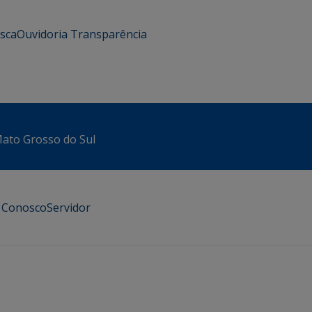
usca
Ouvidoria
Transparência
 Mato Grosso do Sul
e Conosco
Servidor