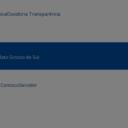
usca
Ouvidoria
Transparência
 Mato Grosso do Sul
e Conosco
Servidor