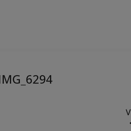
IMG_6294
V