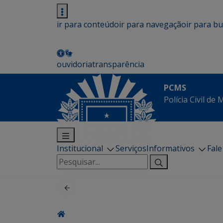
ir para conteúdo
ir para navegação
ir para b
ouvidoria
transparência
PCMS
Polícia Civil de
Institucional
Serviços
Informativos
Fal
Pesquisar
por: