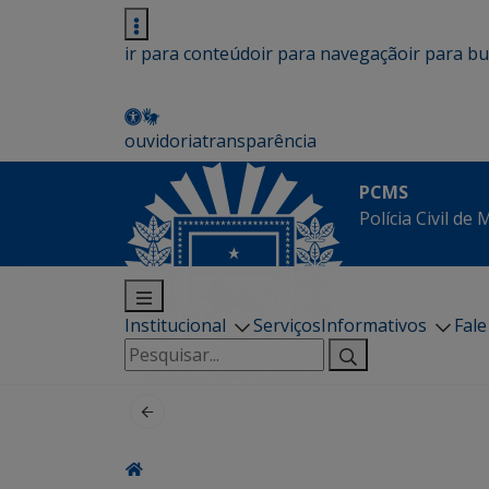
ir para conteúdo
ir para navegação
ir para b
ouvidoria
transparência
PCMS
Polícia Civil de
Institucional
Serviços
Informativos
Fal
Pesquisar
por: