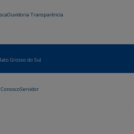
usca
Ouvidoria
Transparência
 Mato Grosso do Sul
e Conosco
Servidor