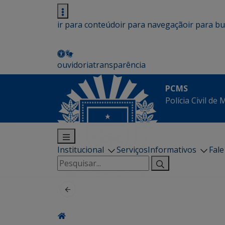
ir para conteúdo
ir para navegação
ir para b
ouvidoria
transparência
PCMS
Polícia Civil de
Institucional
Serviços
Informativos
Fal
Pesquisar
por: