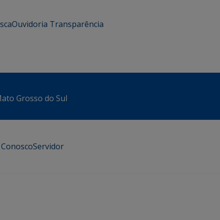
usca
Ouvidoria
Transparência
 Mato Grosso do Sul
e Conosco
Servidor